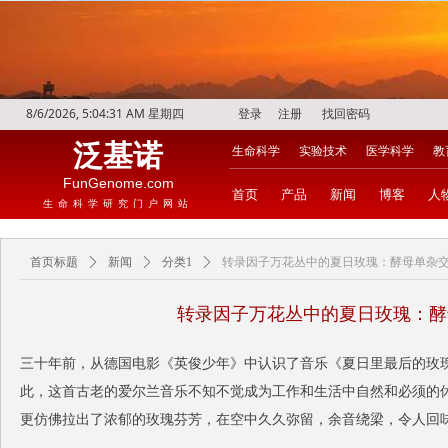
8/6/2026, 5:04:32 AM 星期四
登录
注册
找回密码
泛基诺
生命科学
实验技术
医学科学
教
FunGenome.com
首页
产品
新闻
博客
人
生命科学研究门户网站
首页标题
ꄲ
新闻
ꄲ
分类1
ꄲ
转录因子万花丛中的夏日玫瑰：酵母单杂
转录因子万花丛中的夏日玫瑰：酵
三十年前，从德国电影《英俊少年》中认识了音乐《夏日里最后的玫
此，这首古老的爱尔兰音乐不知不觉成为工作和生活中自然和必须的
更仿佛拉出了浓郁的玫瑰芬芳，在空中久久弥留，余音绕梁，令人回