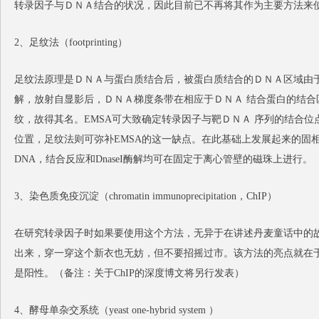
转录因子与ＤＮＡ结合的状况，因此目前已不再将其作为主要方法来
2、足纹法（footprinting）
足纹法原理是ＤＮＡ与蛋白质结合后，被蛋白质结合的ＤＮＡ区域由于转录
解，放射自显影后，ＤＮＡ梯度条带在相应于ＤＮＡ 结合蛋白的结合
纹，故得其名。EMSA可大致确定转录因子与靶ＤＮＡ 序列的结合位
位置，足纹法则可弥补EMSA的这一缺点。在此基础上发展起来的固
DNA，结合反应和DnaseI酶解均可在固定于离心管壁的磁珠上进行。
3、染色质免疫沉淀（chromatin immunoprecipitation，ChIP）
在研究转录因子时如果要使用这个方法，无异于在讲述丹麦童话中的
出来，穿一穿这个新衣也无妨，但不要招摇过市。该方法的亮点就在
是阳性。（备注：关于ChIP的深度博文将另行发表）
4、酵母单杂交系统（yeast one-hybrid system ）