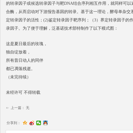
的转录因子或候选转录因子与靶DNA结合序列相互作用，就同样可以通过
合酶，从而启动对下游报告基因的转录。基于这一理论，酵母单杂交
定转录因子的活性；(2)鉴定转录因子靶序列；（3）界定转录因子的
录因子。为了便于理解，泛基诺技术部特制作了以下模式图：
这是夏日最后的玫瑰，
独自绽放着，
所有昔日动人的同伴
都已凋落残逝。
（未完待续）
未经许可 不得转载
上一篇：
无
ꂃ
分享到：