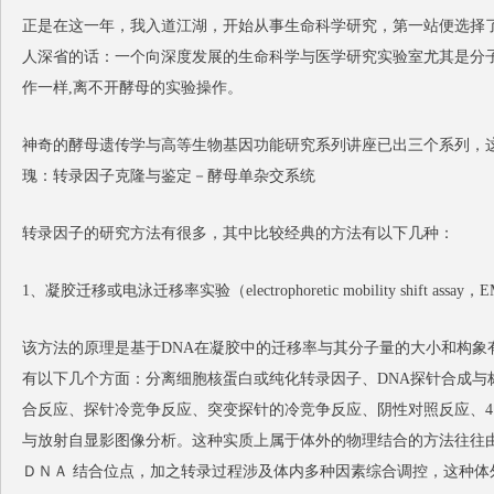
正是在这一年，我入道江湖，开始从事生命科学研究，第一站便选择
人深省的话：一个向深度发展的生命科学与医学研究实验室尤其是分
作一样,离不开酵母的实验操作。
神奇的酵母遗传学与高等生物基因功能研究系列讲座已出三个系列，
瑰：转录因子克隆与鉴定－酵母单杂交系统
转录因子的研究方法有很多，其中比较经典的方法有以下几种：
1、凝胶迁移或电泳迁移率实验（electrophoretic mobility shift assay，
该方法的原理是基于DNA在凝胶中的迁移率与其分子量的大小和构象
有以下几个方面：分离细胞核蛋白或纯化转录因子、DNA探针合成与
合反应、探针冷竞争反应、突变探针的冷竞争反应、阴性对照反应、
与放射自显影图像分析。这种实质上属于体外的物理结合的方法往往
ＤＮＡ 结合位点，加之转录过程涉及体内多种因素综合调控，这种体