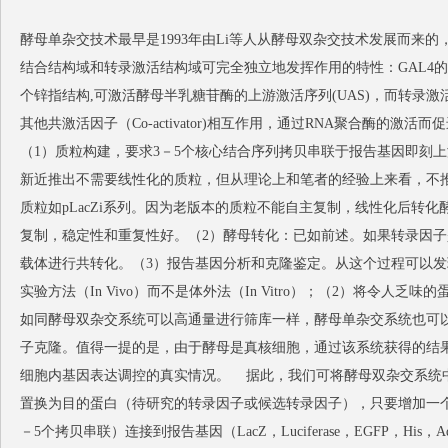
酵母单杂交技术最早是1993年由Li等人从酵母双杂交技术发展而来的，
结合结构域和转录激活结构域可完全独立地发挥作用的特性：GAL4的
个锌指结构,可激活酵母半乳糖苷酶的上游激活序列(UAS)，而转录激
其他共激活因子（Co-activator)相互作用，通过RNA聚合酶的
（1）质粒构建，要求3－5个核心结合序列拷贝串联于报告基因即刻上游，
新近推出不需要线性化的质粒，但从理论上和笔者的经验上来看，不
质粒如pLacZi系列。因为老版本的质粒不能自主复制，线性化后转
复制，稳定性和重复性好。（2）酵母转化：已如前述。如果转录因
载体进行共转化。（3）报告基因分析和克隆鉴定。从这个过程可以发
实验方法（In Vivo）而不是体外法（In Vitro）；（2）将令人
如同酵母双杂交系统可以高通量进行筛库一样，酵母单杂交系统也可
子克隆。值得一提的是，由于酵母是真核细胞，通过该系统获得的结
细胞内基因表达调控的真实情况。
据此，我们可将酵母双杂交系统中的
置换为目的蛋白（待研究的转录因子或候选转录因子），只要增加一个质
－5个拷贝串联）连接到报告基因（LacZ，Luciferase，EGFP，H