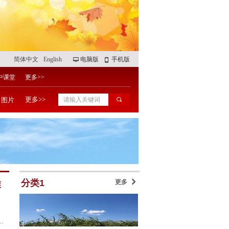
简体中文
English
电脑版
手机版
넡
넓
中课堂
更多>>
更多>>
图片
끠
分类1
更多
낑
准
达