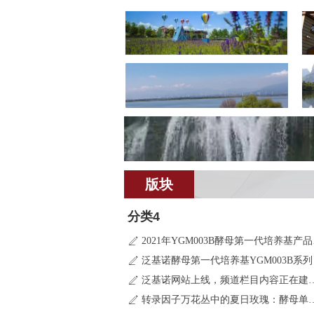
版块
分类4
2021
ꄅ
泛基诺酵母第一代培养基YGM003B系列
ꄅ
泛基诺网站上线，频道
ꄅ
转录因子万花丛中的夏日玫
ꄅ