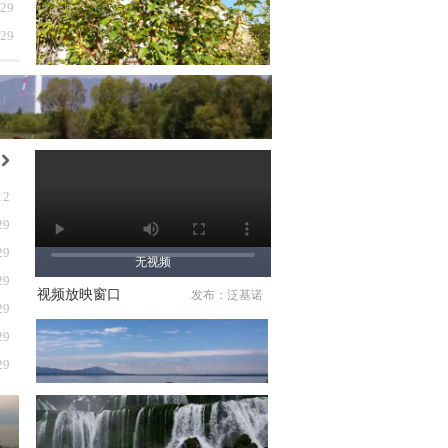
-29
-29
낑
12
29
29
无视频
29
视频放映窗口
发布：泛基诺
29
29
29