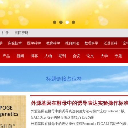
注册
找回密码
学
实验技术
医学科学
教育科学
经典阅读
数理科学
泛基百科
空
产品
新闻
博客
人物
期刊
会议
论文
大学
专题
标题链接占位符
外源基因在酵母中的诱导表达实验操作标
流程Protocol-2019版（第三版）
外源基因在酵母中的诱导表达实验方法与操作流程Protocol：以
GAL1为启动子的酵母表达质粒pYES2为例
外源基因在酵母中的表达操作流程Protocol：以GAL1启动子的表