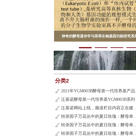
基因功能研究系列讲座（三）
的利器-酵母三杂交系统
神奇的酵母遗传学与高等生物基因功能研究系
分类2
2021年Y
ꄅ
泛基诺酵母第一代培养基YGM003B系列
ꄅ
泛基诺网站上线，频道栏目
ꄅ
转录因子万花丛中的夏日玫瑰
ꄅ
转录因子万花丛中的夏日玫瑰
ꄅ
转录因子万花丛中的夏日玫瑰
ꄅ