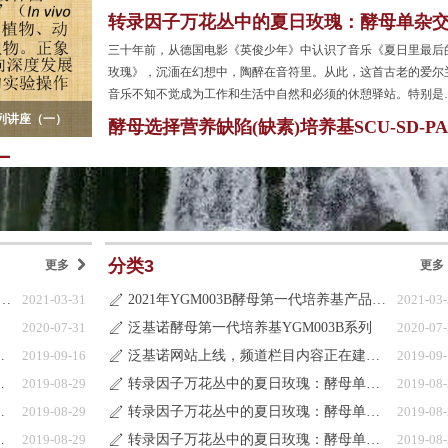
质粒如pYes2为例
转录因子万花丛中的夏日玫瑰：酵母单杂
系统
三十年前，从德国电影《英俊少年》中认识了音乐《夏日里最后
玫瑰》，沉湎在幻想中，陶醉在音符里。从此，这首古老的爱尔
音乐不知不觉成为工作和生活中自然和必须的休憩驿站。特别是
大利名贵大提琴的演奏更仿佛拉出了浓郁的玫瑰芬芳，在空中久
列讲座（一）
神奇的酵母遗传学与高等生物基因功能研究系列讲座(二)
酵母选择营养缺陷(缺素)培养基SCU-SD-PA
弥留，余音绕梁，令人回味。
与酵母表达质粒
分类3
更多
낑
更多
GM003B酵母第一代培养基产品目录更新说明
2021-03-31
2021年YGM003B酵母第一代培养基产品目录更新说明
2021-03
ꄅ
2020-07-31
泛基诺酵母第一代培养基YGM003B系列
2020-07
ꄅ
内容正在建设中
2019-09-16
泛基诺网站上线，频道栏目内容正在建设中
2019-09
ꄅ
：酵母单杂交系统
2019-08-29
转录因子万花丛中的夏日玫瑰：酵母单杂交系统
2019-08
ꄅ
：酵母单杂交系统
2019-08-29
转录因子万花丛中的夏日玫瑰：酵母单杂交系统
2019-08
ꄅ
：酵母单杂交系统
2019-08-29
转录因子万花丛中的夏日玫瑰：酵母单杂交系统
2019-08
ꄅ