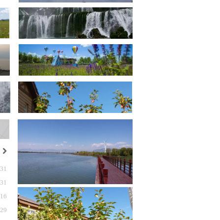
낑
-31
-31
-16
-29