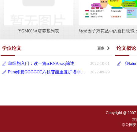
YGM003A培养基列表
转录因子万花丛中的夏日玫瑰
单杂交系统
学位论文
论文概论
更多
낑
单细胞入门：读一篇scRNA-seq综述
2022-10-01
《Na
ꄅ
ꄅ
Pura修复GGGGCC六核苷酸重复扩增非编码RNA介导的神经细胞毒性
2022-09-29
ꄅ
Copyright @ 2007
京I
京公网安备