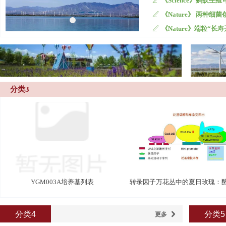
《Science》蚂蚁
ꄅ
《Nature》 两种细
ꄅ
《Nature》端粒“长
ꄅ
分类3
YGM003A培养基列表
转录因子万花丛中的夏日玫瑰：
杂交系统
分类4
分类5
更多
낑