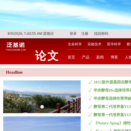
8/9/2026, 1:43:56 AM 星期日
登录
注册
找回密码
生命科学
实验技术
医学科学
教
论文
首页
产品
新闻
博客
人
Headline
ꄅ
ꄅ
ꄅ
ꄅ
酵母第一代培养基YGM0
ꄅ
ꄅ